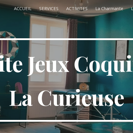
ACCUEIL
SERVICES
ACTIVITES
La Charmante
L
ip to main content
Skip to navigat
ite Jeux Coqu
La Curieuse